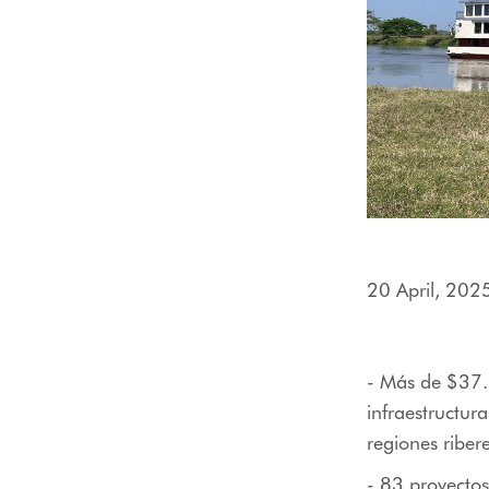
20 April, 202
- Más de $37.5
infraestructura
regiones riber
- 83 proyectos