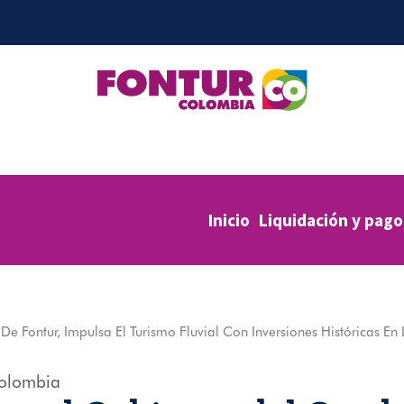
Inicio
Liquidación y pago
e Fontur, Impulsa El Turismo Fluvial Con Inversiones Históricas En
olombia