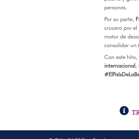
personas.
Por su parte,
F
crucero por e
motor de desar
consolidar un 
Con este hito
internacional
,
#ElPaísDeLaBe
T