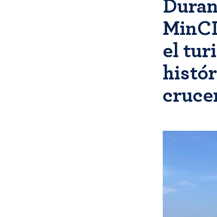
Duran
MinCI
el tur
histór
cruce