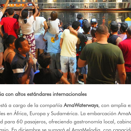
a con altos estándares internacionales
está a cargo de la compañía
AmaWaterways
, con amplia e
iales en África, Europa y Sudamérica. La embarcación Am
d para 60 pasajeros, ofreciendo gastronomía local, cabina
nasio. En diciembre se sumará el AmaMelodia, con capaci