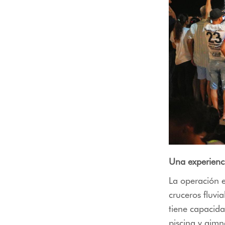
Una experienci
La operación 
cruceros fluv
tiene capacida
piscina y gim