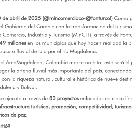
 de abril de 2025 (@mincomercioco-@fonturcol)
Como pa
l Gobierno del Cambio con la transformación del turism
de Comercio, Industria y Turismo (MinCIT), a través de Fontu
49 millones
en los municipios que hoy hacen realidad la p
rucero fluvial de lujo por el río Magdalena.
del
AmaMagdalena
, Colombia marca un hito: este será el
egar la arteria fluvial más importante del país, conectando
con la riqueza natural, cultural e histórica de nueve desti
dalena y Bolívar.
 se ejecutó a través de
83 proyectos
enfocados en cinco lín
fraestructura turística, promoción, competitividad, turism
sticos de paz.
rtió?