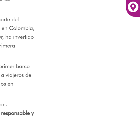
rte del
o en Colombia,
r, ha invertido
rimera
 primer barco
 a viajeros de
nos en
eas
o responsable y