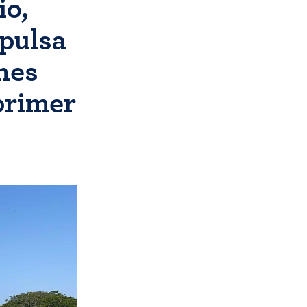
io,
mpulsa
ones
 primer