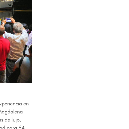
xperiencia en
aMagdalena
s de lujo,
dad para 64