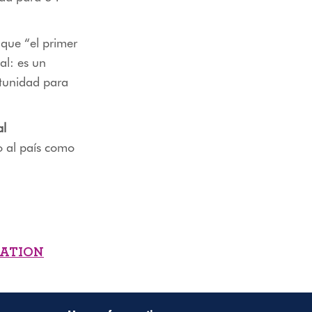
 que “
el primer
al: es un
rtunidad para
al
o al país como
MATION