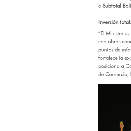
o
Subtotal Bol
Inversión tota
“El Ministerio,
con obras conc
puntos de info
fortalece la e
posiciona a C
de Comercio, I