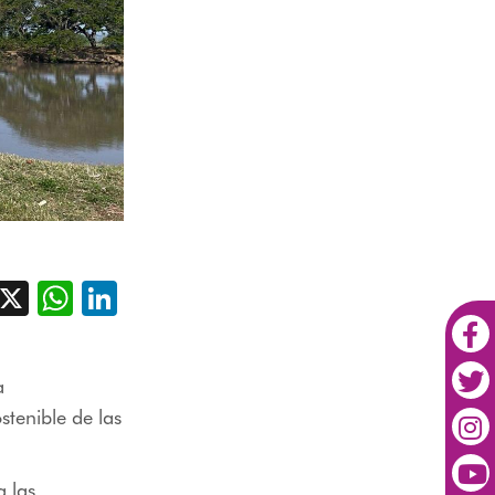
acebook
X
WhatsApp
LinkedIn
a
ostenible de las
a las