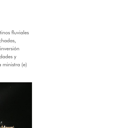
inos fluviales
chadas,
inversión
idades y
a ministra (e)