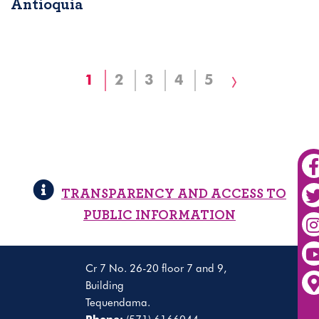
Antioquia
Pagination
Current
1
Page
2
Page
3
Page
4
Page
5
Next
page
page
TRANSPARENCY AND ACCESS TO
PUBLIC INFORMATION
Cr 7 No. 26-20 floor 7 and 9,
Building
Tequendama.