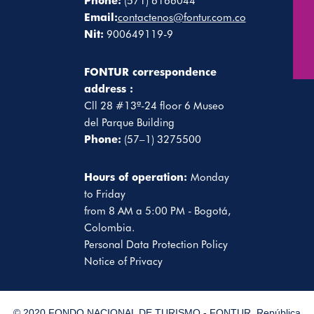
Phone:
(571) 6166044
Email:
contactenos@fontur.com.co
Nit:
900649119-9
FONTUR correspondence
address :
Cll 28 #13ª-24 floor 6 Museo
del Parque Building
Phone:
(57–1) 3275500
Hours of operation:
Monday
to Friday
from 8 AM a 5:00 PM - Bogotá,
Colombia.
Personal Data Protection Policy
Notice of Privacy
© 2020,FONDO NACIONAL DE TURISMO - FONTUR. República