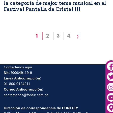
la categoría de mejor tema musical en el
Festival Pantalla de Cristal III
Paginación
Página
1
Page
2
Page
3
Page
4
Siguiente
actual
página
Contactenos aquí
Nit:
900649119-9
Línea Anticorrupción:
01-800-0124211
Correo Anticorrupción:
contactenos@fontur.com.co
Dirección de correspondencia de FONTUR: