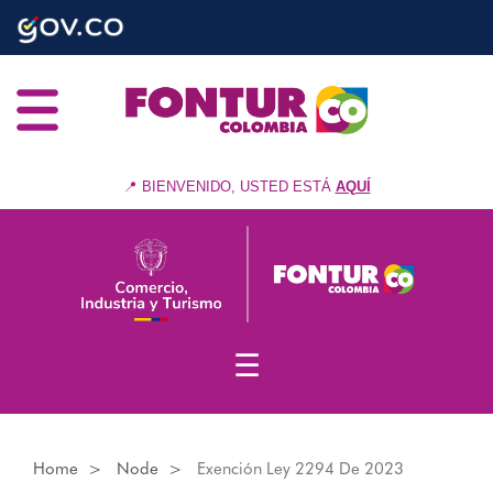
Skip
to
main
content
📍 BIENVENIDO, USTED ESTÁ
AQUÍ
☰
Home
Node
Exención Ley 2294 De 2023