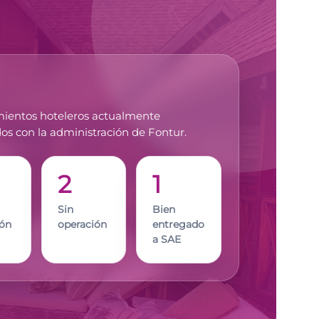
mientos hoteleros actualmente
os con la administración de Fontur.
2
1
Sin
Bien
ión
operación
entregado
a SAE