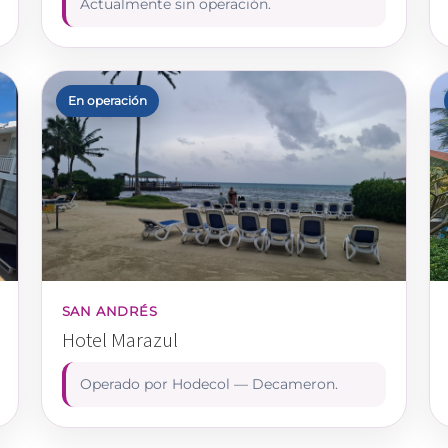
Actualmente sin operación.
En operación
SAN ANDRÉS
Hotel Marazul
Operado por Hodecol — Decameron.