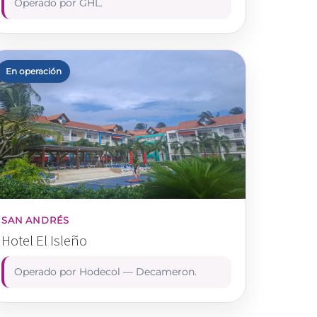
Operado por GHL.
En operación
SAN ANDRÉS
Hotel El Isleño
Operado por Hodecol — Decameron.