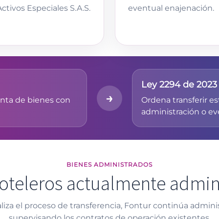
ctivos Especiales S.A.S.
eventual enajenación.
Ley 2294 de 2023
→
enta de bienes con
Ordena transferir es
administración o ev
BIENES ADMINISTRADOS
oteleros actualmente admin
liza el proceso de transferencia, Fontur continúa admini
supervisando los contratos de operación existentes.