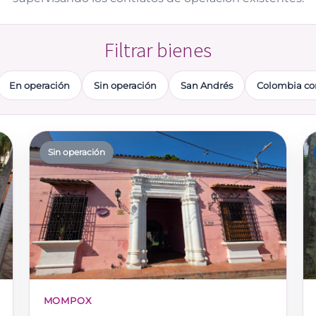
Filtrar bienes
En operación
Sin operación
San Andrés
Colombia co
Sin operación
MOMPOX