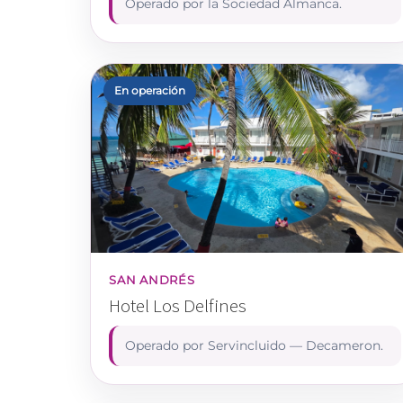
Operado por la Sociedad Almanca.
En operación
SAN ANDRÉS
Hotel Los Delfines
Operado por Servincluido — Decameron.