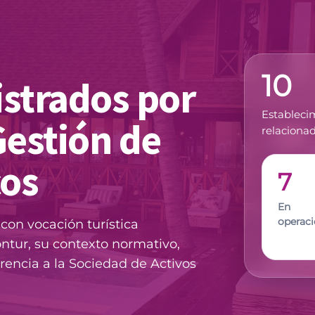
10
strados por
Estableci
Gestión de
relacionad
cos
7
En
operac
con vocación turística
tur, su contexto normativo,
rencia a la Sociedad de Activos