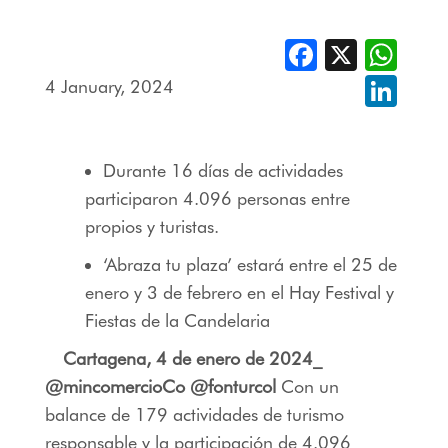
Facebook
X
Whats
4 January, 2024
Linked
Durante 16 días de actividades
participaron 4.096 personas entre
propios y turistas.
‘Abraza tu plaza’ estará entre el 25 de
enero y 3 de febrero en el Hay Festival y
Fiestas de la Candelaria
Cartagena, 4 de enero de 2024_
@mincomercioCo @fonturcol
Con un
balance de 179 actividades de turismo
responsable y la participación de 4.096