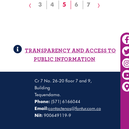
Previous
Page
3
Page
4
Current
5
Page
6
Page
7
Next
page
page
page
TRANSPARENCY AND ACCESS TO
PUBLIC INFORMATION
Cr 7 No. 26-20 floor 7 and 9,
Building
Tequendama.
Phone:
(571) 6166044
Email:
contactenos@fontur.com.co
Nit:
900649119-9