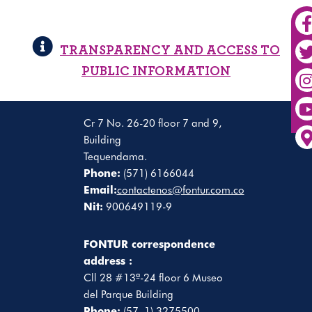
TRANSPARENCY AND ACCESS TO
PUBLIC INFORMATION
Cr 7 No. 26-20 floor 7 and 9,
Building
Tequendama.
Phone:
(571) 6166044
Email:
contactenos@fontur.com.co
Nit:
900649119-9
FONTUR correspondence
address :
Cll 28 #13ª-24 floor 6 Museo
del Parque Building
Phone:
(57–1) 3275500