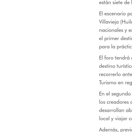
están siete de
El escenario p
Villavieja (Hui
nacionales y e
el primer dest
para la prácti
El foro tendrá
destino turíst
recorrerlo ant
Turismo en reg
En el segundo 
los creadores 
desarrollan a
local y viajar
Además, previo