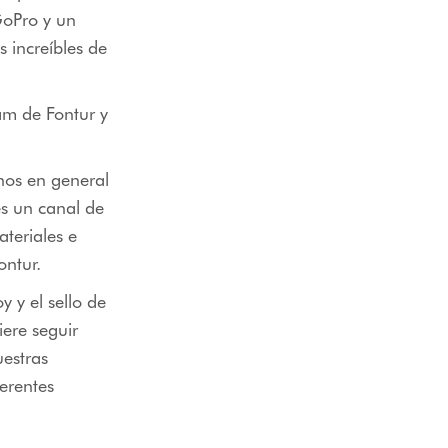
GoPro y un
 increíbles de
am de Fontur y
nos en general
es un canal de
teriales e
ontur.
 y el sello de
iere seguir
estras
ferentes