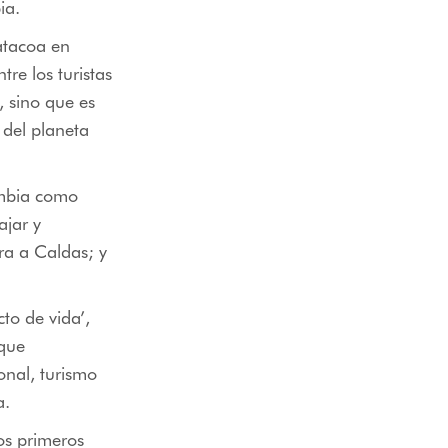
ia.
Tatacoa en
tre los turistas
, sino que es
 del planeta
ombia como
ajar y
ra a Caldas; y
to de vida’,
 que
onal, turismo
a.
os primeros