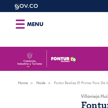
Skip
to
main
content
MENU
Home
Node
Fontur Realiza El Primer Foro De
Villavieja
Hui
Fontur