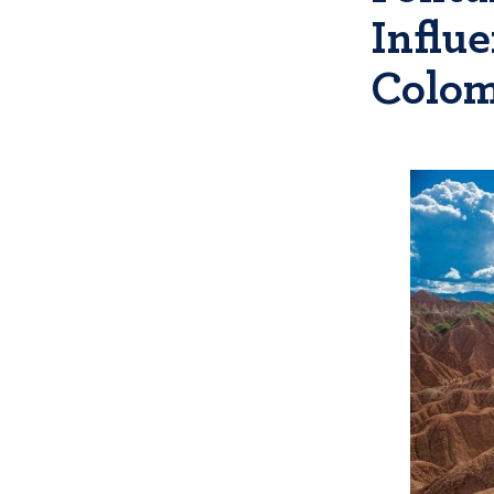
Influ
Colom