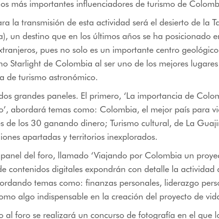
 los más importantes influenciadores de turismo de Colomb
ara la transmisión de esta actividad será el desierto de la 
la), un destino que en los últimos años se ha posicionado en
xtranjeros, pues no solo es un importante centro geológico
ino Starlight de Colombia al ser uno de los mejores lugares
ca de turismo astronómico.
 dos grandes paneles. El primero, ‘La importancia de Col
ico’, abordará temas como: Colombia, el mejor país para vi
es de los 30 ganando dinero; Turismo cultural, de La Guaji
iones apartadas y territorios inexplorados.
panel del foro, llamado ‘Viajando por Colombia un proyec
de contenidos digitales expondrán con detalle la actividad
bordando temas como: finanzas personales, liderazgo pers
 como algo indispensable en la creación del proyecto de vid
 al foro se realizará un concurso de fotografía en el que l