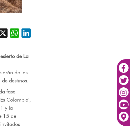
acebook
X
WhatsApp
LinkedIn
esierto de La
blarán de las
 de destinos.
da fase
 Es Colombia',
1 y la
te 15 de
 invitados