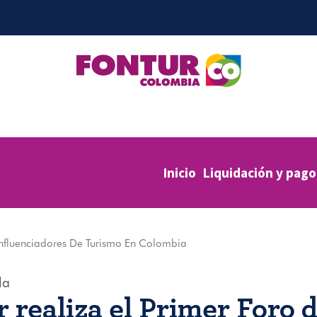
Inicio
Liquidación y pago
 Influenciadores De Turismo En Colombia
la
 realiza el Primer Foro 