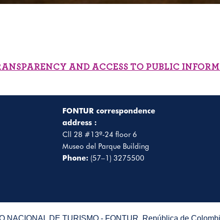
RANSPARENCY AND ACCESS TO PUBLIC INFOR
FONTUR correspondence
address :
Cll 28 #13ª-24 floor 6
Museo del Parque Building
Phone:
(57–1) 3275500
 NACIONAL DE TURISMO - FONTUR. República de Colombia