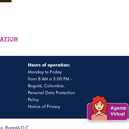
MATION
Hours of operation:
Monday to Friday
from 8 AM a 5:00 PM -
Bogotá, Colombia.
Personal Data Protection
Policy
Notice of Privacy
Agente
Virtual
. Bogotá D.C.