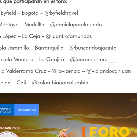
s que participarán en el foro:
 Byfield – Bogotá – @byfieldtravel
Montoya – Medellín – @danielaporelmundo
é López – La Ceja – @juantrotamundos
ola Jaramillo – Barranquilla – @buscandoajacinta
rcela Montero – La Guajira – @lauramontero___
id Valderrama Cruz – Villavicencio – @viajandoconjuan
pina – Cali – @colombianotcolumbia