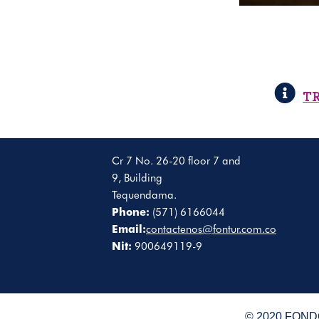
T
Cr 7 No. 26-20 floor 7 and
9, Building
Tequendama.
Phone:
(571) 6166044
Email:
contactenos@fontur.com.co
Nit:
900649119-9
© 2020,FONDO