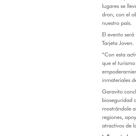
lugares se ll
dron, con el o
nuestro país.
El evento será
Tarjeta Joven.
“Con esta acti
que el turismo
empoderamiento
inmateriales d
Garavito concl
bioseguridad q
mostrándole a
regiones, apoya
atractivos de 