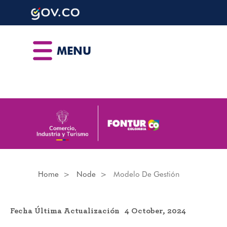
Skip
to
main
content
MENU
Home
Node
Modelo De Gestión
Fecha Última Actualización
4 October, 2024