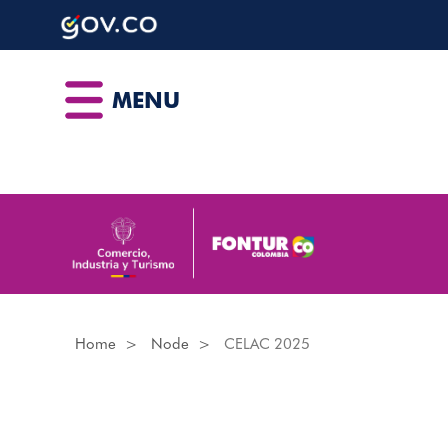
Skip
to
main
content
MENU
Home
Node
CELAC 2025