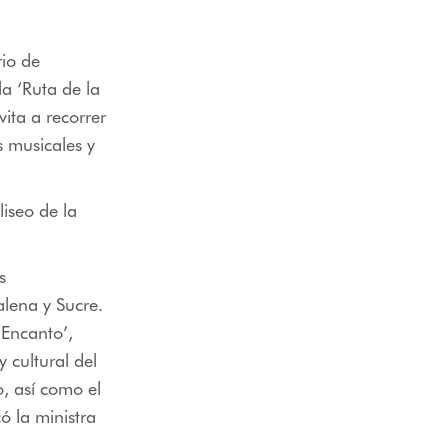
rio de
a ‘Ruta de la
ita a recorrer
 musicales y
liseo de la
s
alena y Sucre.
‘Encanto’,
 cultural del
, así como el
ó la ministra