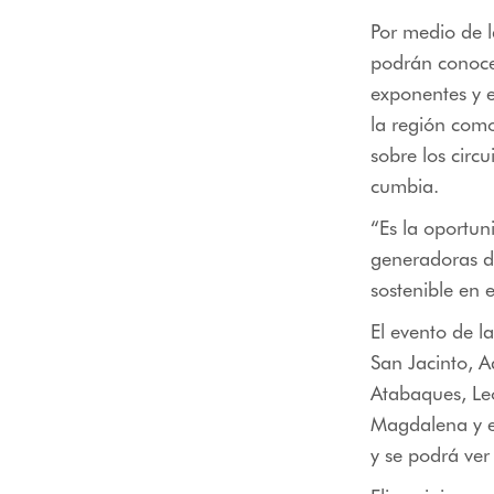
Por medio de l
podrán conocer
exponentes y e
la región como
sobre los circu
cumbia
.
“Es la oportun
generadoras d
sostenible en 
El evento de 
San Jacinto, 
Atabaques, Leó
Magdalena y el
y se podrá ver