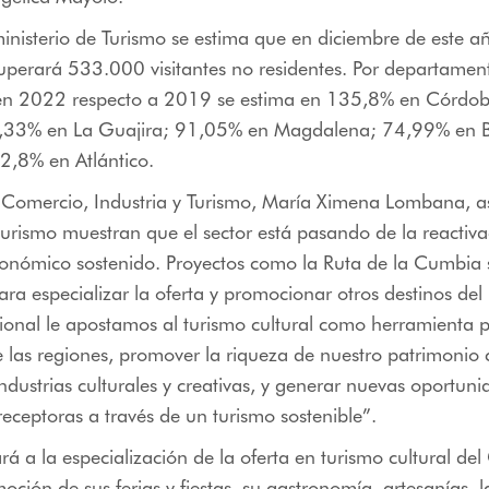
inisterio de Turismo se estima que en diciembre de este añ
uperará 533.000 visitantes no residentes. Por departament
 en 2022 respecto a 2019 se estima en 135,8% en Córd
,33% en La Guajira; 91,05% en Magdalena; 74,99% en B
2,8% en Atlántico.
e Comercio, Industria y Turismo, María Ximena Lombana, 
l turismo muestran que el sector está pasando de la reactiva
conómico sostenido. Proyectos como la Ruta de la Cumbia
ra especializar la oferta y promocionar otros destinos del 
nal le apostamos al turismo cultural como herramienta par
e las regiones, promover la riqueza de nuestro patrimonio c
 industrias culturales y creativas, y generar nuevas oportun
ceptoras a través de un turismo sostenible”.
rá a la especialización de la oferta en turismo cultural del
oción de sus ferias y fiestas, su gastronomía, artesanías, la