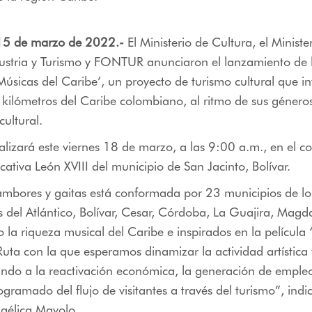
15 de marzo de 2022.-
El Ministerio de Cultura, el Ministe
ustria y Turismo y FONTUR anunciaron el lanzamiento de l
úsicas del Caribe’, un proyecto de turismo cultural que inv
ilómetros del Caribe colombiano, al ritmo de sus géneros
cultural.
ealizará este viernes 18 de marzo, a las 9:00 a.m., en el co
cativa León XVIII del municipio de San Jacinto, Bolívar.
ambores y gaitas está conformada por 23 municipios de lo
del Atlántico, Bolívar, Cesar, Córdoba, La Guajira, Magd
la riqueza musical del Caribe e inspirados en la película 
uta con la que esperamos dinamizar la actividad artística y
ndo a la reactivación económica, la generación de empleo
gramado del flujo de visitantes a través del turismo”, indic
ngélica Mayolo.