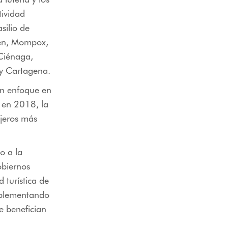
tividad
silio de
men, Mompox,
 Ciénaga,
 y Cartagena.
on enfoque en
 en 2018, la
njeros más
o a la
obiernos
 turística de
implementando
e benefician