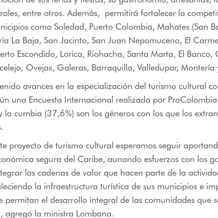
rales, entre otros. Además, permitirá fortalecer la competi
unicipios como Soledad, Puerto Colombia, Mahates (San Ba
ría La Baja, San Jacinto, San Juan Nepomuceno, El Car
erto Escondido, Lorica, Riohacha, Santa Marta, El Banco,
celejo, Ovejas, Galeras, Barraquilla, Valledupar, Montería
nido avances en la especialización del turismo cultural c
gún una Encuesta Internacional realizada por ProColombia
y la cumbia (37,6%) son los géneros con los que los extra
.
ste proyecto de turismo cultural esperamos seguir aportand
económica segura del Caribe, aunando esfuerzos con los g
ntegrar las cadenas de valor que hacen parte de la actividad
taleciendo la infraestructura turística de sus municipios e 
permitan el desarrollo integral de las comunidades que s
”, agregó la ministra Lombana.