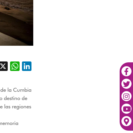
acebook
X
WhatsApp
LinkedIn
a de la Cumbia
o destino de
e las regiones
 memoria