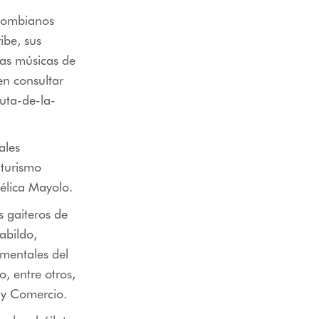
olombianos
ibe, sus
ras músicas de
en consultar
uta-de-la-
ales
 turismo
gélica Mayolo.
 gaiteros de
abildo,
mentales del
, entre otros,
a y Comercio.