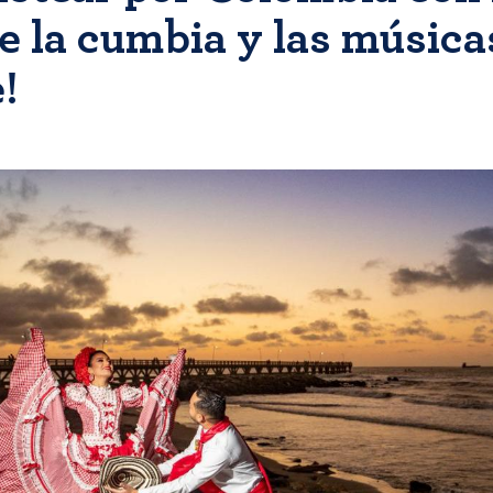
e la cumbia y las música
!