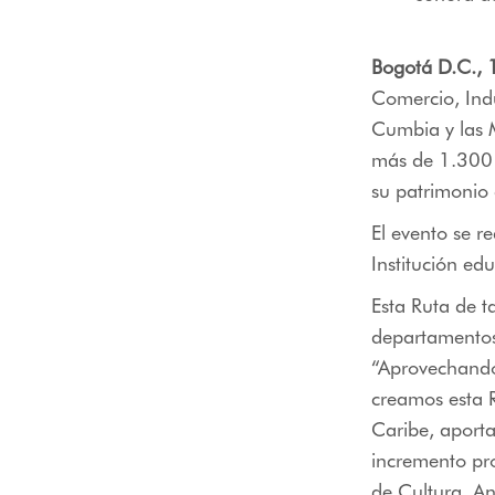
Bogotá D.C., 
Comercio, Ind
Cumbia y las M
más de 1.300 k
su patrimonio 
El evento se r
Institución edu
Esta Ruta de t
departamentos 
“Aprovechando 
creamos esta R
Caribe, aporta
incremento pro
de Cultura, A