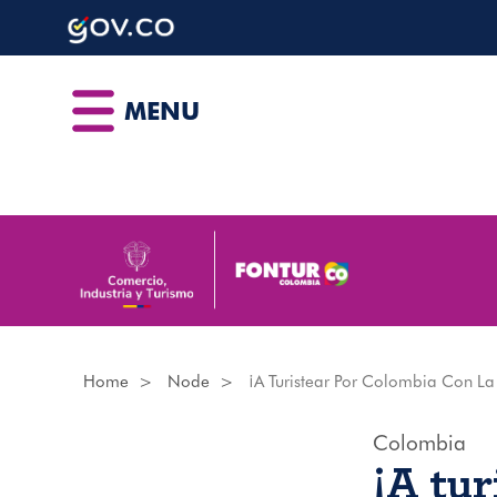
Skip
to
main
content
MENU
Home
Node
¡A Turistear Por Colombia Con La
Colombia
¡A tur