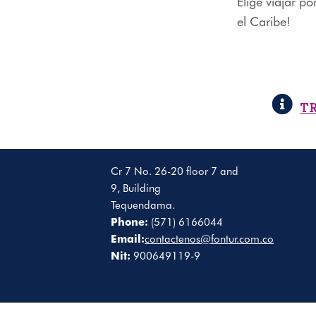
Elige viajar po
el Caribe!
T
Cr 7 No. 26-20 floor 7 and
9, Building
Tequendama.
Phone:
(571) 6166044
Email:
contactenos@fontur.com.co
Nit:
900649119-9