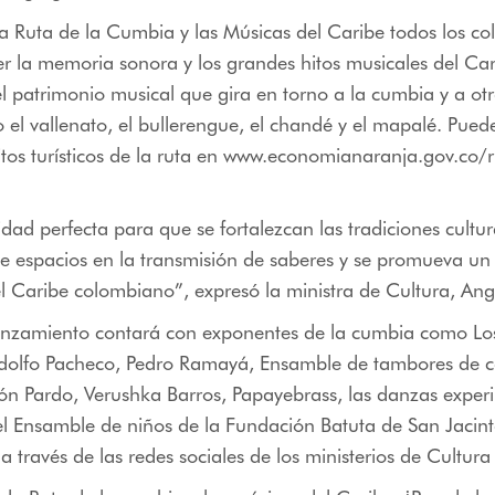
a Ruta de la Cumbia y las Músicas del Caribe todos los c
 la memoria sonora y los grandes hitos musicales del Car
l patrimonio musical que gira en torno a la cumbia y a ot
 el vallenato, el bullerengue, el chandé y el mapalé. Pued
itos turísticos de la ruta en
www.economianaranja.gov.co/r
idad perfecta para que se fortalezcan las tradiciones cultur
e espacios en la transmisión de saberes y se promueva un
el Caribe colombiano”, expresó la ministra de Cultura, An
lanzamiento contará con exponentes de la cumbia como Los
Adolfo Pacheco, Pedro Ramayá, Ensamble de tambores de c
n Pardo, Verushka Barros, Papayebrass, las danzas experi
 Ensamble de niños de la Fundación Batuta de San Jacinto
 a través de las redes sociales de los ministerios de Cultur