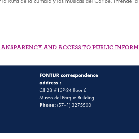
r la Ruta de la cumbia y las músicas del Caribe. ¡Prende la 
RANSPARENCY AND ACCESS TO PUBLIC INFOR
FONTUR correspondence
address :
Cll 28 #13ª-24 floor 6
Museo del Parque Building
Phone:
(57–1) 3275500