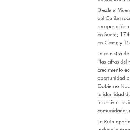
Desde el Vicem
del Caribe rec
recuperación
en Sucre; 174
en Cesar, y 15
La ministra d
“las cifras de
crecimiento e
oportunidad pa
Gobierno Nacio
la identidad d
incentivar las
comunidades re
La Ruta aporta
incluye la prom