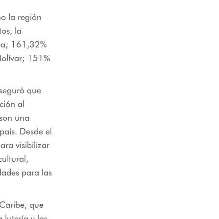
o la región
os, la
oba; 161,32%
olívar; 151%
aseguró que
ción al
 son una
país. Desde el
a visibilizar
ultural,
idades para las
 Caribe, que
 lutería y los