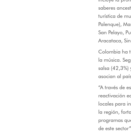
saberes ancest
turística de m
Palenque), Ma
San Pelayo, Pu
Aracataca, Sin
Colombia ha te
la música. Se
salsa (42,3%) 
asocian al país
“A través de e
reactivación 
locales para i
la región, for
programas que 
de este sector