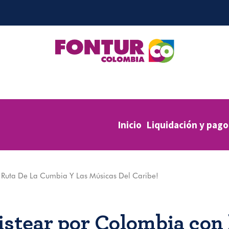
Inicio
Liquidación y pago
 Ruta De La Cumbia Y Las Músicas Del Caribe!
istear por Colombia con 