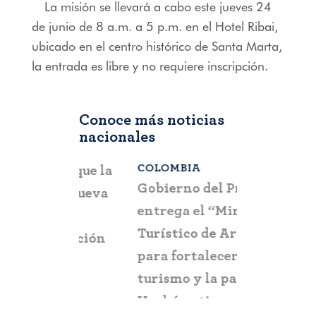
La misión se llevará a cabo este jueves 24
de junio de 8 a.m. a 5 p.m. en el Hotel Ribai,
ubicado en el centro histórico de Santa Marta,
la entrada es libre y no requiere inscripción.
Conoce más noticias
nacionales
COLOMBIA
BOGOTÁ
,
C
a que la
Gobierno del Progreso
Fontur ale
su nueva
entrega el “Mirador
ciudadaní
a
Turístico de Arboletes”
posibles c
itación
para fortalecer el
y suplant
turismo y la paz en el
Urabá antioqueño