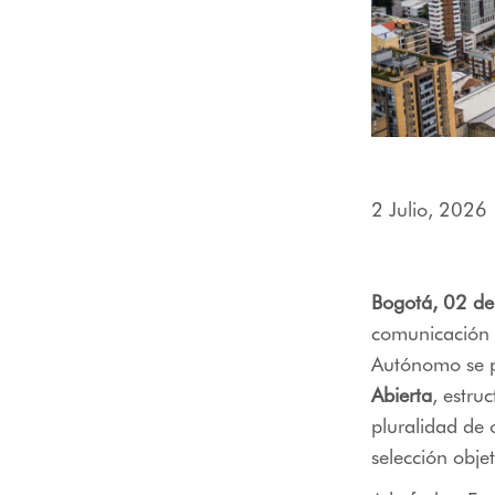
menú
de
accesibilidad.
2 Julio, 2026
Bogotá, 02 de
comunicación s
Autónomo se p
Abierta
, estru
pluralidad de o
selección obje