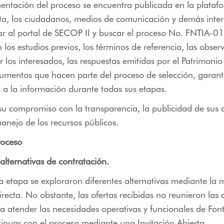
entación del proceso se encuentra publicada en la plataf
lta, los ciudadanos, medios de comunicación y demás inte
ar al portal de SECOP II y buscar el proceso No. FNTIA-
los estudios previos, los términos de referencia, las obser
 los interesados, las respuestas emitidas por el Patrimon
umentos que hacen parte del proceso de selección, garant
 a la información durante todas sus etapas.
 su compromiso con la transparencia, la publicidad de sus 
nejo de los recursos públicos.
roceso
 alternativas de contratación.
 etapa se exploraron diferentes alternativas mediante la
irecta. No obstante, las ofertas recibidas no reunieron las
a atender las necesidades operativas y funcionales de Font
tinuar con el proceso mediante una Invitación Abierta.