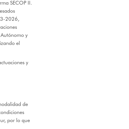
orma SECOP II.
resados
013-2026,
vaciones
io Autónomo y
izando el
actuaciones y
 modalidad de
 condiciones
ur, por lo que