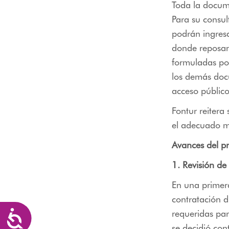
Toda la docum
Para su consu
podrán ingres
donde reposan 
formuladas por
los demás doc
acceso público
Fontur reitera
el adecuado ma
Avances del p
1. Revisión de
En una primera
contratación d
requeridas par
Accesibilidad
se decidió con