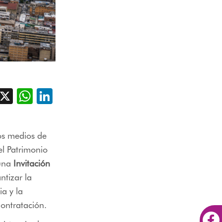
acebook
X
WhatsApp
LinkedIn
os medios de
el Patrimonio
 una
Invitación
ntizar la
ia y la
ontratación.