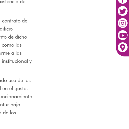
xistencia de
l contrato de
ificio
nto de dicho
sí como las
orme a las
institucional y
ado uso de los
 en el gasto.
 funcionamiento
ntur bajo
n de los