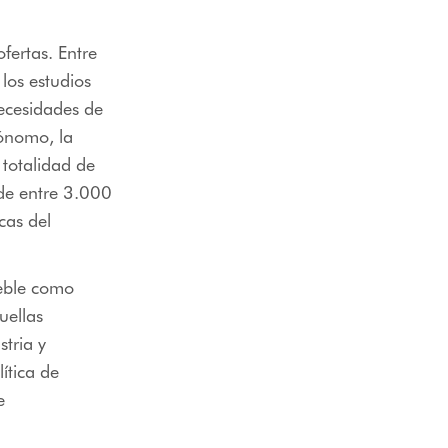
ofertas. Entre
 los estudios
necesidades de
ónomo, la
 totalidad de
 de entre 3.000
cas del
ueble como
uellas
stria y
ítica de
e