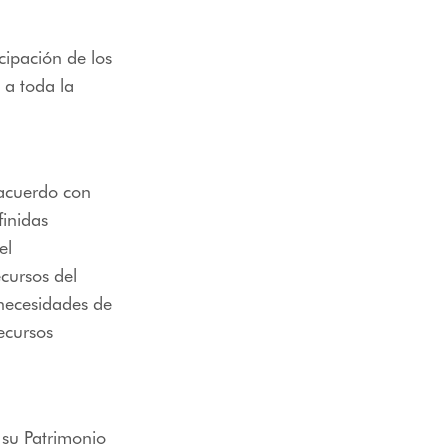
cipación de los
 a toda la
 acuerdo con
finidas
el
cursos del
necesidades de
ecursos
 su Patrimonio