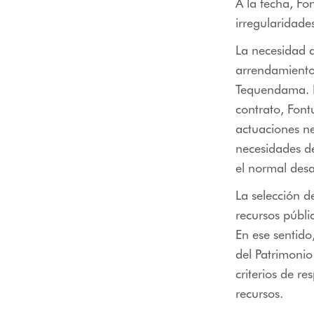
A la fecha, Fo
irregularidade
La necesidad d
arrendamiento 
Tequendama. N
contrato, Font
actuaciones ne
necesidades de
el normal desa
La selección 
recursos públic
En ese sentido
del Patrimonio
criterios de re
recursos.