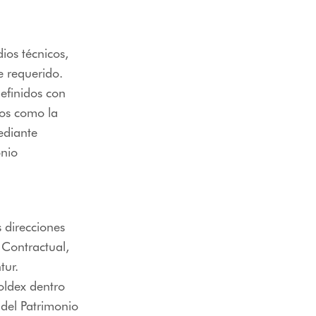
dios técnicos,
e requerido.
efinidos con
tos como la
mediante
onio
 direcciones
y Contractual,
tur.
oldex dentro
del Patrimonio