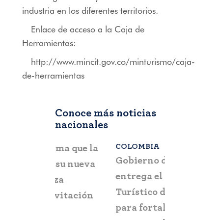
industria en los diferentes territorios.
Enlace de acceso a la Caja de
Herramientas:
http://www.mincit.gov.co/minturismo/caja-
de-herramientas
Conoce más noticias
nacionales
COLOMBIA
BOGOTÁ
,
C
a que la
Gobierno del Progreso
Fontur ale
su nueva
entrega el “Mirador
ciudadaní
a
Turístico de Arboletes”
posibles c
itación
para fortalecer el
y suplant