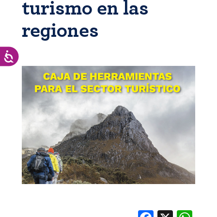
turismo en las
regiones
Accesibilidad
Facebook
X
Whats