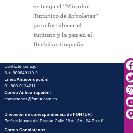
entrega el “Mirador
ciudadaní
a
Turístico de Arboletes”
posibles c
itación
para fortalecer el
y suplant
turismo y la paz en el
Urabá antioqueño
Contactenos aquí
Nit:
900649119-9
Línea Anticorrupción:
01-800-0124211
Correo Anticorrupción:
contactenos@fontur.com.co
Dirección de correspondencia de FONTUR:
Edificio Museo del Parque Calle 28 # 13A - 24 Piso 6
Correo Contáctenos: