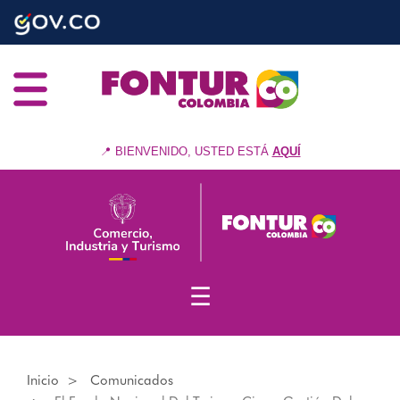
Nota:
Pasar
este
al
sitio
contenido
web
principal
incluye
un
sistema
de
📍 BIENVENIDO, USTED ESTÁ
AQUÍ
accesibilidad.
☰
Inicio
Comunicados