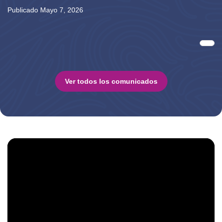
Publicado Mayo 7, 2026
Paginación
Sigu
Ver todos los comunicados