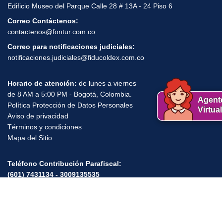
Edificio Museo del Parque Calle 28 # 13A - 24 Piso 6
Correo Contáctenos:
contactenos@fontur.com.co
Correo para notificaciones judiciales:
notificaciones.judiciales@fiducoldex.com.co
Horario de atención:
de lunes a viernes
de 8 AM a 5:00 PM - Bogotá, Colombia.
Agent
Política Protección de Datos Personales
Virtual
Aviso de privacidad
,
,
,
Términos y condiciones
Mapa del Sitio
Teléfono Contribución Parafiscal:
(601) 7431134 - 3009135535
Horario de atención:
Lunes a Viernes de 8:00 A.M a 5:00 P.M