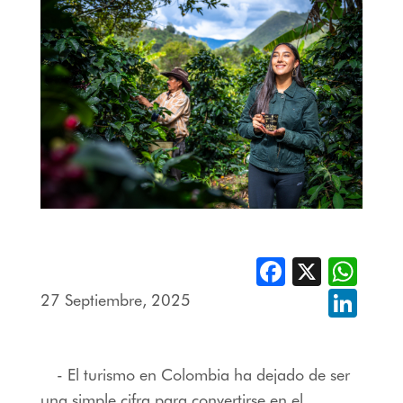
Facebook
X
Whats
27 Septiembre, 2025
Linked
- El turismo en Colombia ha dejado de ser
una simple cifra para convertirse en el