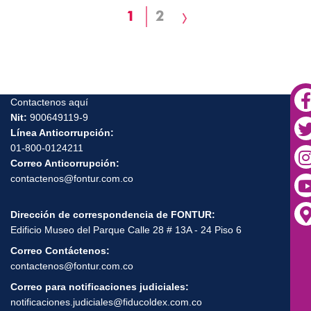
Página
1
Page
2
Siguiente
actual
página
Contactenos aquí
Nit:
900649119-9
Línea Anticorrupción:
01-800-0124211
Correo Anticorrupción:
contactenos@fontur.com.co
Dirección de correspondencia de FONTUR:
Edificio Museo del Parque Calle 28 # 13A - 24 Piso 6
Correo Contáctenos:
contactenos@fontur.com.co
Correo para notificaciones judiciales:
notificaciones.judiciales@fiducoldex.com.co