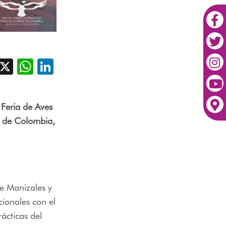
acebook
X
WhatsApp
LinkedIn
 Feria de Aves
a de Colombia,
de Manizales y
cionales con el
ácticas del