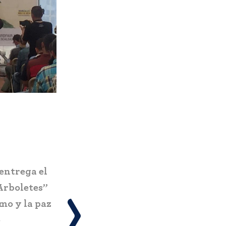
Pereira estrena el Ecoparque El
n nuevo
Vergel: infraestructura turística
la
sostenible que impacta a más de
amas y
734.000 personas
 turismo