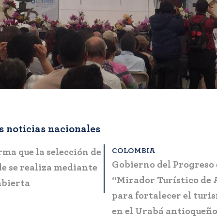
 noticias nacionales
OMBIA
BOGOTÁ
ta a la ciudadanía
MinCIT y Fontur lanza
es casos de fraude y
manual que simplifica 
ón
presentación de progr
proyectos en el sector