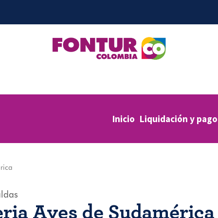
Inicio
Liquidación y pago
rica
ldas
feria Aves de Sudamérica