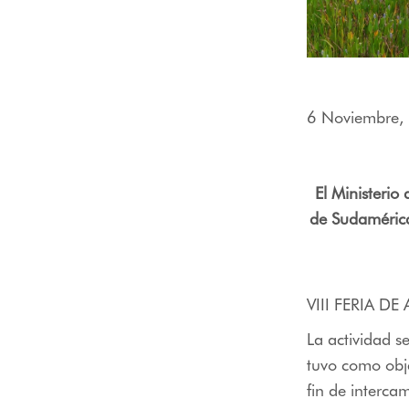
menú
de
accesibilidad.
6 Noviembre,
El Ministerio
de Sudamérica
VIII FERIA D
La actividad s
tuvo como obje
fin de interca