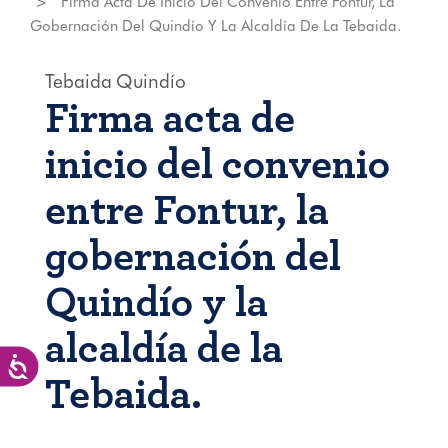
Firma Acta De Inicio Del Convenio Entre Fontur, La
Gobernación Del Quindío Y La Alcaldía De La Tebaida.
Tebaida
Quindío
Firma acta de
inicio del convenio
entre Fontur, la
gobernación del
Quindío y la
alcaldía de la
Accesibilidad
Tebaida.