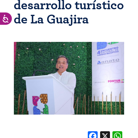
desarrollo turístico
de La Guajira
Accesibilidad
Facebook
X
Whats