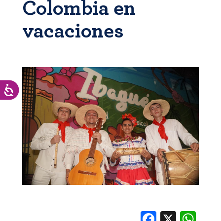
Colombia en
vacaciones
Accesibilidad
Facebook
X
Whats