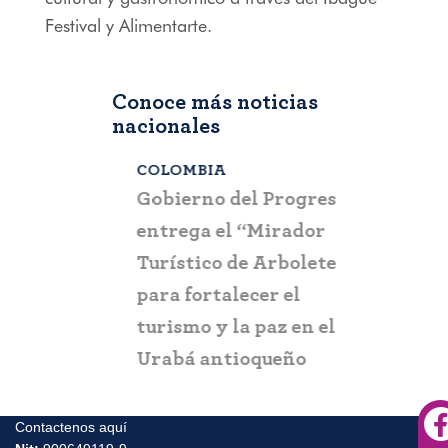
Festival y Alimentarte.
Conoce más noticias
nacionales
COLOMBIA
BOGOTÁ
,
C
a que la
Gobierno del Progreso
Fontur ale
su nueva
entrega el “Mirador
ciudadaní
a
Turístico de Arboletes”
posibles c
itación
para fortalecer el
y suplant
turismo y la paz en el
Urabá antioqueño
Contactenos aquí