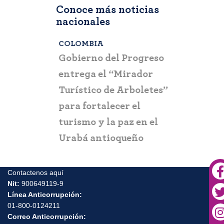
Conoce más noticias
nacionales
COLOMBIA
BOGOTÁ
,
C
a que la
Gobierno del Progreso
Fontur ale
su nueva
entrega el “Mirador
ciudadaní
a
Turístico de Arboletes”
posibles c
itación
para fortalecer el
y suplant
turismo y la paz en el
Urabá antioqueño
Contactenos aquí
Nit:
900649119-9
Línea Anticorrupción:
01-800-0124211
Correo Anticorrupción: