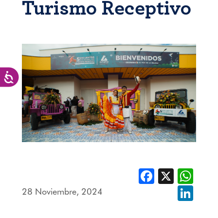
Turismo Receptivo
Accesibilidad
Facebook
X
Whats
28 Noviembre, 2024
Linked