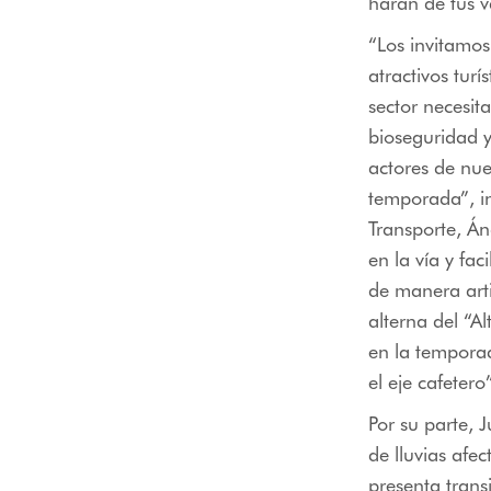
harán de tus v
“Los invitamos 
atractivos tur
sector necesit
bioseguridad y
actores de nue
temporada”, in
Transporte, Án
en la vía y fa
de manera arti
alterna del “A
en la tempora
el eje cafetero
Por su parte, 
de lluvias afe
presenta trans