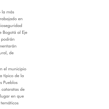
o la más
trabajado en
bioseguridad
de Bogotá al Eje
s podrán
imentarán
ural, de
n el municipio
 típico de la
os Pueblos
 cataratas de
n lugar en que
 temáticos