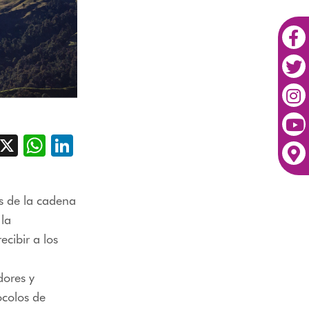
acebook
X
WhatsApp
LinkedIn
s de la cadena
 la
cibir a los
dores y
ocolos de