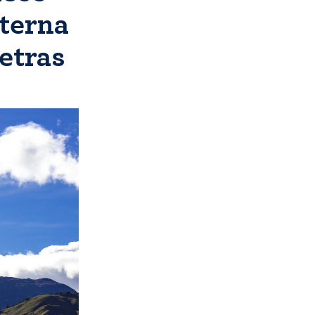
lterna
Letras