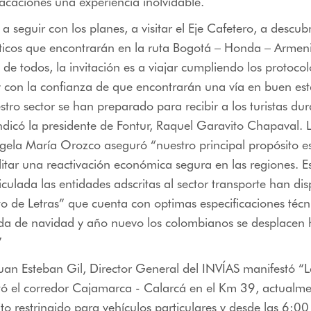
acaciones una experiencia inolvidable.
a seguir con los planes, a visitar el Eje Cafetero, a descubr
ísticos que encontrarán en la ruta Bogotá – Honda – Armen
a de todos, la invitación es a viajar cumpliendo los protoco
 con la confianza de que encontrarán una vía en buen est
stro sector se han preparado para recibir a los turistas dur
dicó la presidente de Fontur, Raquel Garavito Chapaval. L
gela María Orozco aseguró “nuestro principal propósito es
cilitar una reactivación económica segura en las regiones. E
culada las entidades adscritas al sector transporte han dis
lto de Letras” que cuenta con optimas especificaciones téc
da de navidad y año nuevo los colombianos se desplacen 
”
Juan Esteban Gil, Director General del INVÍAS manifestó 
ctó el corredor Cajamarca - Calarcá en el Km 39, actualme
ito restringido para vehículos particulares y desde las 6:00