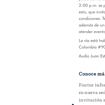
2:00 p.m. se p
esto, que invi
condiciones. T
además de un e
atender evento
La vía está ha
Colombia #
Audio Juan Est
Conoce más
,
COLOMBIA
BOGOTÁ
COL
Gobierno del Progreso entrega el
Fontur aler
“Mirador Turístico de Arboletes”
sobre posibl