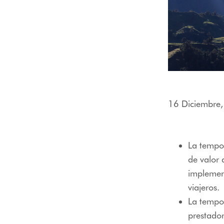
menú
de
accesibilidad.
16 Diciembre
La tempor
de valor 
implement
viajeros.
La tempo
prestador