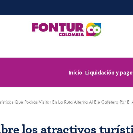
Inicio
Liquidación y pago
ísticos Que Podrás Visitar En La Ruta Alterna Al Eje Cafetero Por El 
re los atractivos turíst