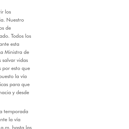
ir los
ia. Nuestro
los de
ado. Todos los
ante esta
a Ministra de
 salvar vidas
s por esto que
puesto la vía
nicas para que
hacia y desde
“La temporada
nte la vía
 a.m. hasta las