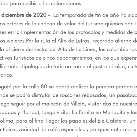
dad para recibir a los colombianos.
 diciembre de 2020 -
La temporada de fin de año ha sid
os actores de la cadena de valor del turismo quienes han 
ses en la implementación de los protocolos y medidas de 
los viajeros.Por la ruta al Alto de Letras, recorrido alterno 
o al cierre del sector del Alto de La Línea, los colombiano
ctivos turísticos de cinco departamentos, en los que exper
iferentes tipologías de turismo como el gastronómico, cult
órico.
gotá por la calle 80 se podrá realizar la primera parada e
de se podrá disfrutar de roscones rebosados, un pasaboca
uego seguir por el malecón de Villeta, visitar dos de nuestr
aduas y Honda), luego visitar La Ermita en Mariquita y las
olima, para al final llegar los paisajes del Eje Cafetero, u
 típica, variedad de cafés especiales y parques naturales y