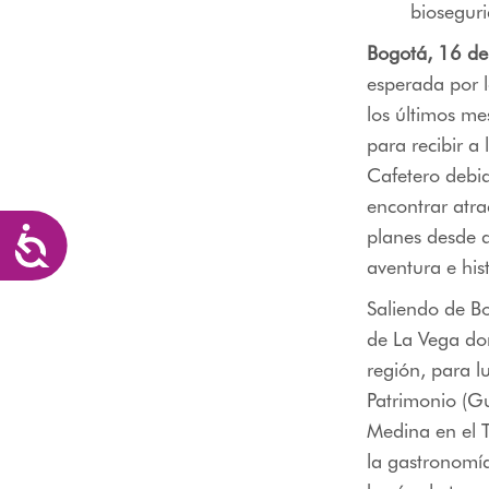
bioseguri
Bogotá, 16 de
esperada por l
los últimos me
para recibir a 
Cafetero debid
encontrar atra
planes desde d
Accesibilidad
aventura e hist
Saliendo de Bo
de La Vega don
región, para l
Patrimonio (Gu
Medina en el T
la gastronomía