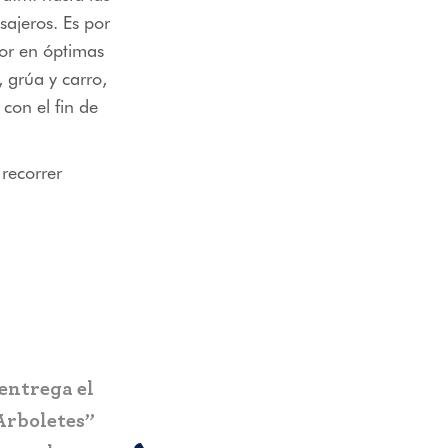
sajeros. Es por
dor en óptimas
 grúa y carro,
con el fin de
 recorrer
Pereira estrena el Ecoparque El
n nuevo
Vergel: infraestructura turística
la
sostenible que impacta a más de