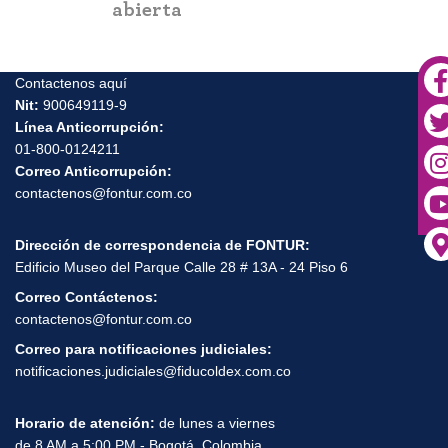
para forta
abierta
turismo y 
Urabá ant
Contactenos aquí
Nit:
900649119-9
Línea Anticorrupción:
01-800-0124211
Correo Anticorrupción:
contactenos@fontur.com.co
Dirección de correspondencia de FONTUR:
Edificio Museo del Parque Calle 28 # 13A - 24 Piso 6
Correo Contáctenos:
contactenos@fontur.com.co
Correo para notificaciones judiciales:
notificaciones.judiciales@fiducoldex.com.co
Horario de atención:
de lunes a viernes
de 8 AM a 5:00 PM - Bogotá, Colombia.