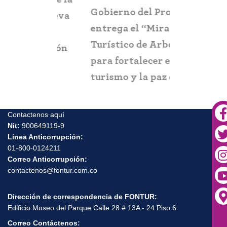
Gobierno del Progreso
Fontur ale
su nueva
entrega el “Mirador
ciudadaní
a
Turístico de Arboletes”
posibles c
itación
para fortalecer el
y suplant
turismo y la paz en el
Urabá antioqueño
Contactenos aquí
Nit:
900649119-9
Línea Anticorrupción:
01-800-0124211
Correo Anticorrupción:
contactenos@fontur.com.co
Dirección de correspondencia de FONTUR:
Edificio Museo del Parque Calle 28 # 13A - 24 Piso 6