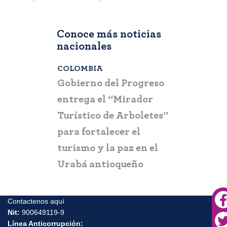
Conoce más noticias
nacionales
COLOMBIA
BOGOTÁ
,
C
a que la
Gobierno del Progreso
Fontur ale
su nueva
entrega el “Mirador
ciudadaní
a
Turístico de Arboletes”
posibles c
itación
para fortalecer el
y suplant
turismo y la paz en el
Urabá antioqueño
Contactenos aquí
Nit:
900649119-9
Línea Anticorrupción: