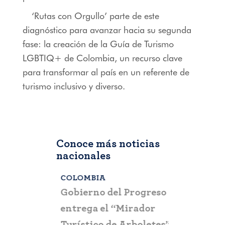
‘Rutas con Orgullo’ parte de este
diagnóstico para avanzar hacia su segunda
fase: la creación de la Guía de Turismo
LGBTIQ+ de Colombia, un recurso clave
para transformar al país en un referente de
turismo inclusivo y diverso.
Conoce más noticias
nacionales
COLOMBIA
BOGOTÁ
,
C
a que la
Gobierno del Progreso
Fontur ale
su nueva
entrega el “Mirador
ciudadaní
a
Turístico de Arboletes”
posibles c