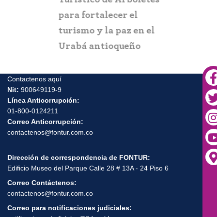
itación
para fortalecer el
y suplant
turismo y la paz en el
Urabá antioqueño
Contactenos aquí
Nit:
900649119-9
Línea Anticorrupción:
01-800-0124211
Correo Anticorrupción:
contactenos@fontur.com.co
Dirección de correspondencia de FONTUR:
Edificio Museo del Parque Calle 28 # 13A - 24 Piso 6
Correo Contáctenos:
contactenos@fontur.com.co
Correo para notificaciones judiciales: