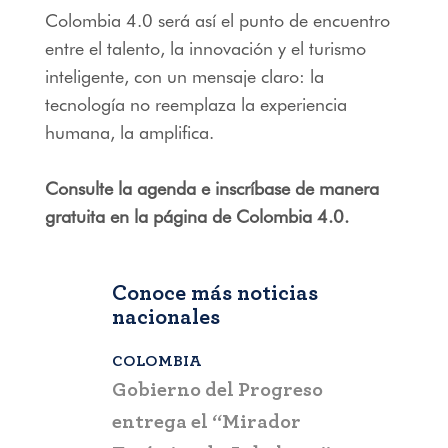
Colombia 4.0 será así el punto de encuentro
entre el talento, la innovación y el turismo
inteligente, con un mensaje claro: la
tecnología no reemplaza la experiencia
humana, la amplifica.
Consulte la agenda e inscríbase de manera
gratuita en la página de Colombia 4.0.
Conoce más noticias
nacionales
COLOMBIA
BOGOTÁ
,
C
a que la
Gobierno del Progreso
Fontur ale
su nueva
entrega el “Mirador
ciudadaní
a