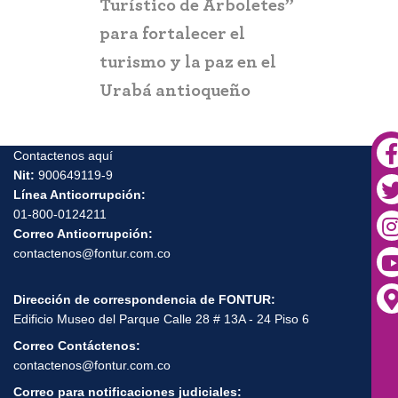
Turístico de Arboletes”
posibles c
itación
para fortalecer el
y suplant
turismo y la paz en el
Urabá antioqueño
Contactenos aquí
Nit:
900649119-9
Línea Anticorrupción:
01-800-0124211
Correo Anticorrupción:
contactenos@fontur.com.co
Dirección de correspondencia de FONTUR:
Edificio Museo del Parque Calle 28 # 13A - 24 Piso 6
Correo Contáctenos:
contactenos@fontur.com.co
Correo para notificaciones judiciales: