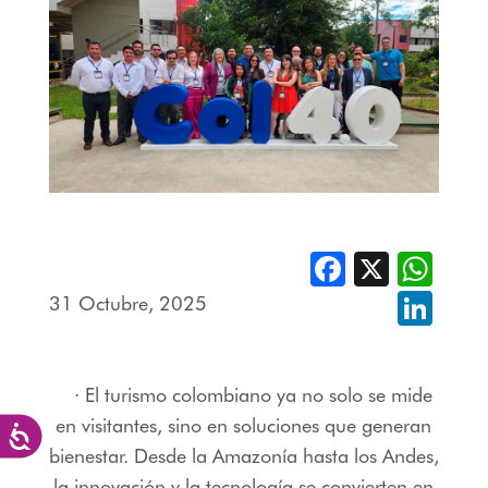
Facebook
X
Whats
31 Octubre, 2025
Linked
· El turismo colombiano ya no solo se mide
en visitantes, sino en soluciones que generan
Accesibilidad
bienestar. Desde la Amazonía hasta los Andes,
la innovación y la tecnología se convierten en