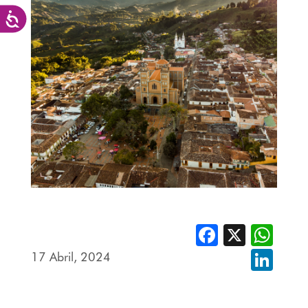
Accesibilidad
Facebook
X
Whats
17 Abril, 2024
Linked