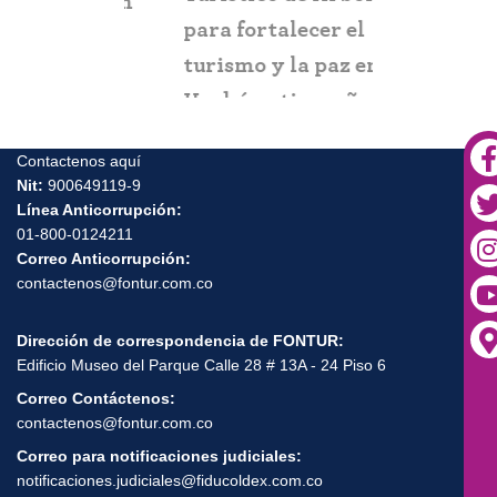
itación
para fortalecer el
y suplant
turismo y la paz en el
Urabá antioqueño
Contactenos aquí
Nit:
900649119-9
Línea Anticorrupción:
01-800-0124211
Correo Anticorrupción:
contactenos@fontur.com.co
Dirección de correspondencia de FONTUR:
Edificio Museo del Parque Calle 28 # 13A - 24 Piso 6
Correo Contáctenos:
contactenos@fontur.com.co
Correo para notificaciones judiciales: