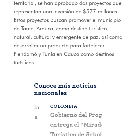
territorial, se han aprobado dos proyectos que
representan una inversión de $577 millones.
Estos proyectos buscan promover el municipio
de Tame, Arauca, como destino turístico
natural, cultural y emergente de paz, así como
desarrollar un producto para fortalecer
Piendamó y Tunía en Cauca como destinos
turísticos.
Conoce más noticias
nacionales
COLOMBIA
BOGOTÁ
,
C
a que la
Gobierno del Progreso
Fontur ale
su nueva
entrega el “Mirador
ciudadaní
a
Turístico de Arboletes”
posibles c