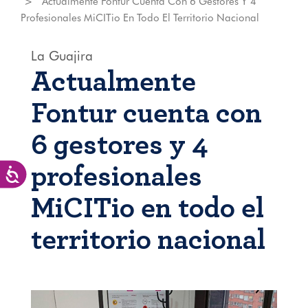
Actualmente Fontur Cuenta Con 6 Gestores Y 4
Profesionales MiCITio En Todo El Territorio Nacional
La Guajira
Actualmente
Fontur cuenta con
6 gestores y 4
profesionales
Accesibilidad
MiCITio en todo el
territorio nacional