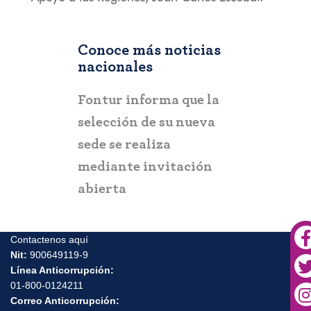
Conoce más noticias
nacionales
COLOMBIA
BOGOTÁ
,
ma que la
Gobierno del Progreso
Fontur al
 su nueva
entrega el “Mirador
ciudadan
za
Turístico de Arboletes”
posibles 
vitación
para fortalecer el
y suplan
turismo y la paz en el
Urabá antioqueño
Contactenos aquí
Nit:
900649119-9
Línea Anticorrupción: