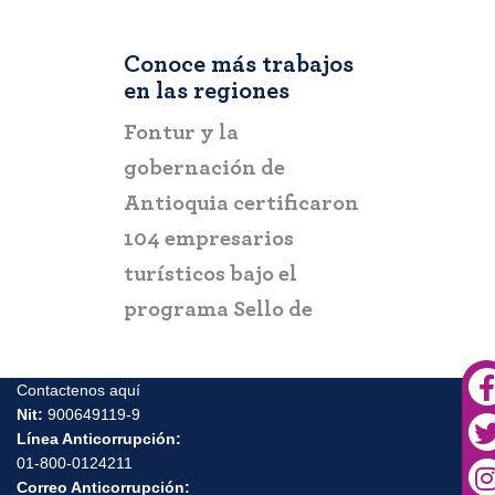
Conoce más trabajos
en las regiones
RIOHACHA
,
COLOMBIA
RIOHACHA
Fontur aliado
Fontur ap
de
estratégico en la
negocio p
rtificaron
promoción de Riohacha
reactivac
ios
turismo
o el
lo de
Contactenos aquí
Nit:
900649119-9
 “Check In
Línea Anticorrupción:
01-800-0124211
Correo Anticorrupción:
contactenos@fontur.com.co
Dirección de correspondencia de FONTUR: