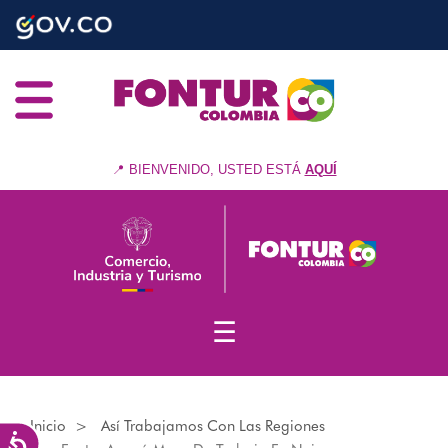
Nota:
Pasar
este
al
sitio
contenido
web
principal
incluye
un
sistema
de
📍 BIENVENIDO, USTED ESTÁ
AQUÍ
accesibilidad.
☰
Inicio
Así Trabajamos Con Las Regiones
Accesibilidad