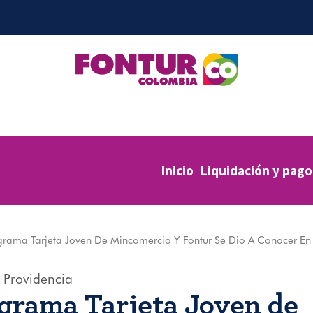
Inicio
Liquidación y pago
grama Tarjeta Joven De Mincomercio Y Fontur Se Dio A Conocer En 
 Providencia
ograma Tarjeta Joven de