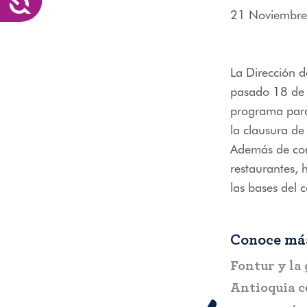
menú
21 Noviembre
de
accesibilidad.
La Dirección d
pasado 18 de 
programa para 
la clausura d
Además de cono
restaurantes, 
las bases del 
Conoce más
Fontur y la
Antioquia c