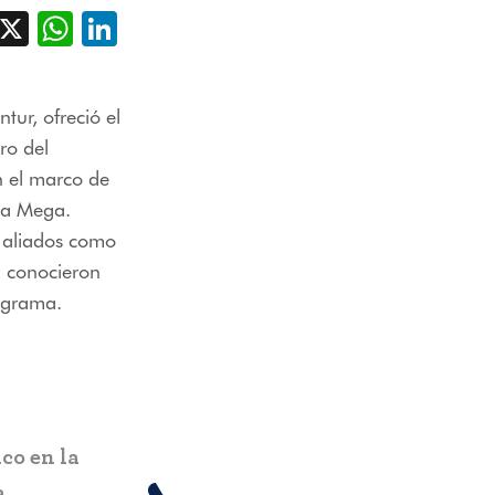
acebook
X
WhatsApp
LinkedIn
tur, ofreció el
ro del
n el marco de
La Mega.
n aliados como
én conocieron
rograma.
RIOHACHA
co en la
Fontur apoya ruedas de negocio
a
para reactivación del turismo