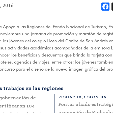
, 2016
F
e Apoyo a las Regiones del Fondo Nacional de Turismo, Fon
noviembre una jornada de promoción y maratón de regist
los jóvenes del colegio Liceo del Caribe de San Andrés e
e sus actividades académicas acompañados de la emisora 
cer los beneficios y descuentos que brinda la tarjeta co
hoteles, agencias de viajes, entre otros; los jóvenes tambi
concurso para el diseño de la nueva imagen gráfica del p
 trabajos en las regiones
,
RIOHACHA
COLOMBIA
 gobernación de
Fontur aliado estratégi
ertificaron 104
promoción de Riohach