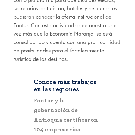
secretarios de turismo, hoteles y restaurantes
pudieran conocer la oferta institucional de
Fontur. Con esta actividad se demuestra una
vez más que la Economía Naranja se está
consolidando y cuenta con una gran cantidad
de posibilidades para el fortalecimiento
turístico de los destinos.
Conoce más trabajos
en las regiones
RIOHACHA
,
COLOMBIA
RIOHACH
Fontur aliado
Fontur a
 de
estratégico en la
negocio 
rtificaron
promoción de Riohacha
reactivac
rios