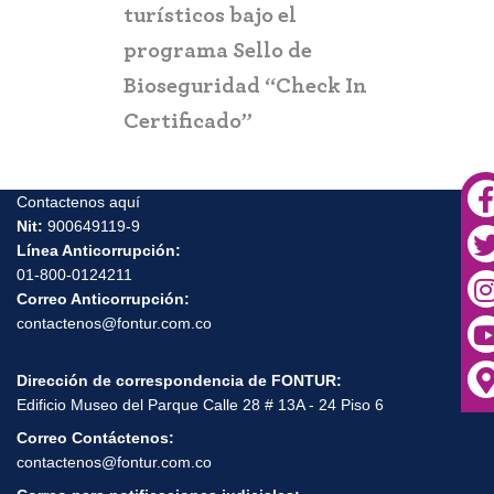
turismo
jo el
llo de
Contactenos aquí
Nit:
900649119-9
d “Check In
Línea Anticorrupción:
01-800-0124211
Correo Anticorrupción:
contactenos@fontur.com.co
Dirección de correspondencia de FONTUR:
Edificio Museo del Parque Calle 28 # 13A - 24 Piso 6
Correo Contáctenos:
contactenos@fontur.com.co
Correo para notificaciones judiciales:
notificaciones.judiciales@fiducoldex.com.co
Horario de atención:
de lunes a viernes
de 8 AM a 5:00 PM - Bogotá, Colombia.
Política Protección de Datos Personales