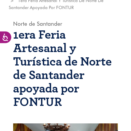
1era Feria Artesanal Y Turística De Norte De
Santander Apoyada Por FONTUR
Norte de Santander
1era Feria
Accesibilidad
Artesanal y
Turística de Norte
de Santander
apoyada por
FONTUR