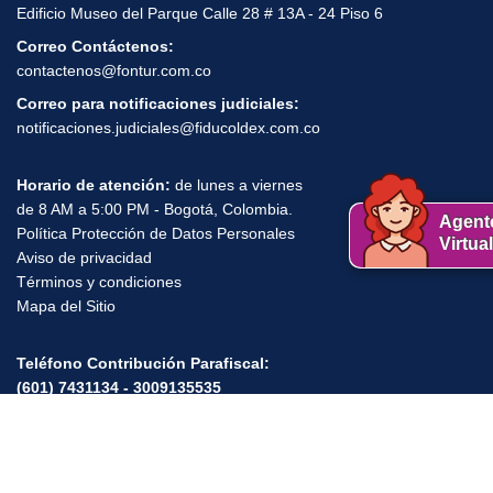
Edificio Museo del Parque Calle 28 # 13A - 24 Piso 6
Correo Contáctenos:
contactenos@fontur.com.co
Correo para notificaciones judiciales:
notificaciones.judiciales@fiducoldex.com.co
Horario de atención:
de lunes a viernes
de 8 AM a 5:00 PM - Bogotá, Colombia.
Agent
Política Protección de Datos Personales
Virtual
Aviso de privacidad
,
,
,
Términos y condiciones
Mapa del Sitio
Teléfono Contribución Parafiscal:
(601) 7431134 - 3009135535
Horario de atención:
Lunes a Viernes de 8:00 A.M a 5:00 P.M