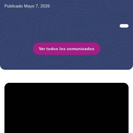
Publicado Mayo 7, 2026
Paginación
Sigu
Ver todos los comunicados