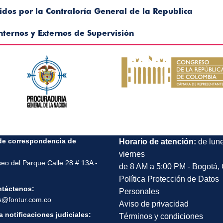
idos por la Contraloría General de la Republica
ternos y Externos de Supervisión
de correspondencia de
Horario de atención:
de lun
viernes
seo del Parque Calle 28 # 13A -
de 8 AM a 5:00 PM - Bogotá,
Política Protección de Datos
ntáctenos:
Personales
s@fontur.com.co
Aviso de privacidad
 notificaciones judiciales:
Términos y condiciones