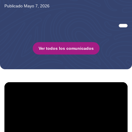
Publicado Mayo 7, 2026
Paginación
Sigu
Ver todos los comunicados