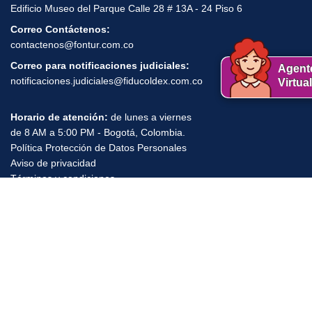
Edificio Museo del Parque Calle 28 # 13A - 24 Piso 6
Correo Contáctenos:
contactenos@fontur.com.co
Correo para notificaciones judiciales:
Agent
notificaciones.judiciales@fiducoldex.com.co
Virtual
Horario de atención:
de lunes a viernes
de 8 AM a 5:00 PM - Bogotá, Colombia.
Política Protección de Datos Personales
Aviso de privacidad
,
,
,
Términos y condiciones
Mapa del Sitio
Teléfono Contribución Parafiscal:
(601) 7431134 - 3009135535
Horario de atención:
Lunes a Viernes de 8:00 A.M a 5:00 P.M