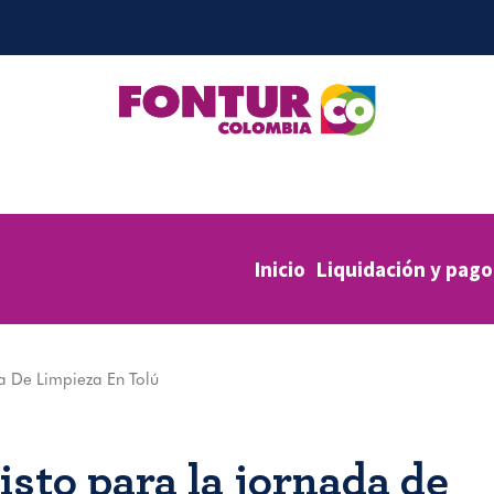
Inicio
Liquidación y pago
a De Limpieza En Tolú
isto para la jornada de