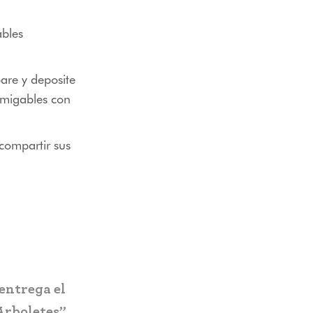
ables
are y deposite
amigables con
 compartir sus
Pereira estrena el Ecoparque El
zan nuevo
Vergel: infraestructura turístic
 la