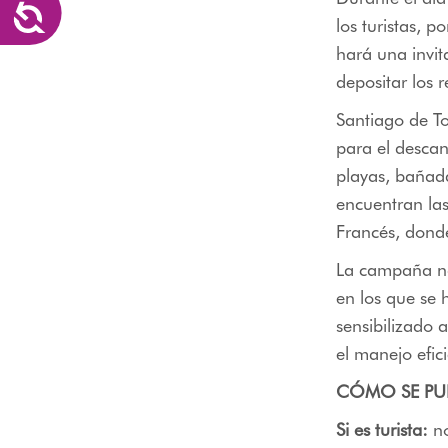
Accesibilidad
los turistas, 
hará una invi
depositar los 
Santiago de T
para el descan
playas, bañada
encuentran las
Francés, donde
La campaña na
en los que se
sensibilizado
el manejo efici
CÓMO SE PUE
Si es turista:
no