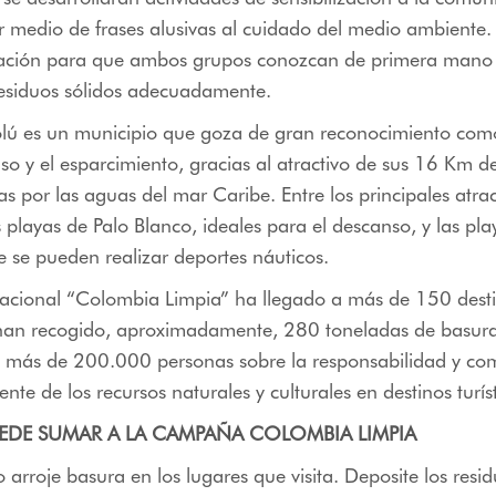
por medio de frases alusivas al cuidado del medio ambiente
tación para que ambos grupos conozcan de primera man
residuos sólidos adecuadamente.
olú es un municipio que goza de gran reconocimiento com
so y el esparcimiento, gracias al atractivo de sus 16 Km 
s por las aguas del mar Caribe. Entre los principales atrac
 playas de Palo Blanco, ideales para el descanso, y las pla
 se pueden realizar deportes náuticos.
cional “Colombia Limpia” ha llegado a más de 150 destino
 han recogido, aproximadamente, 280 toneladas de basura
 a más de 200.000 personas sobre la responsabilidad y c
ente de los recursos naturales y culturales en destinos turíst
DE SUMAR A LA CAMPAÑA COLOMBIA LIMPIA
 arroje basura en los lugares que visita. Deposite los resi