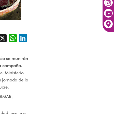
acebook
X
WhatsApp
LinkedIn
cio se reunirán
sta campaña.
el Ministerio
a jornada de la
ucre.
 DIMAR,
idad local y a