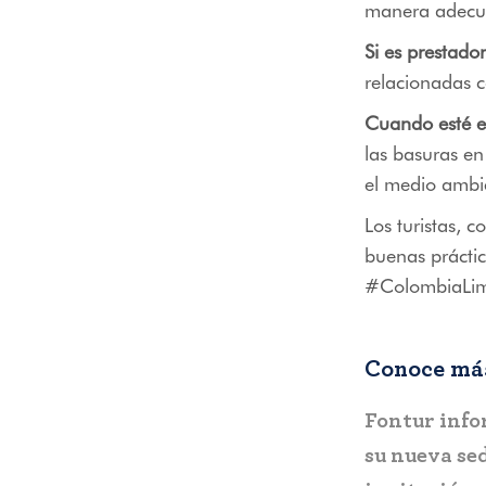
manera adecu
Si es prestador
relacionadas c
Cuando esté e
las basuras e
el medio ambi
Los turistas, 
buenas práctic
#ColombiaLim
Conoce más
,
COLOMBIA
BOGOTÁ
C
Gobierno del Progreso entrega el
Fontur ale
“Mirador Turístico de Arboletes”
sobre posi