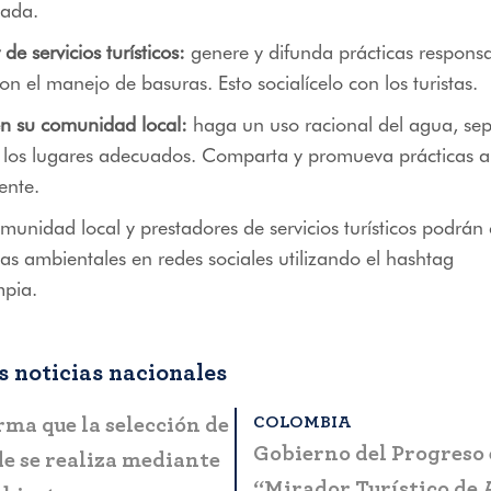
ada.
 de servicios turísticos:
genere y difunda prácticas respons
on el manejo de basuras. Esto socialícelo con los turistas.
n su comunidad local:
haga un uso racional del agua, sep
n los lugares adecuados. Comparta y promueva prácticas 
ente.
comunidad local y prestadores de servicios turísticos podrán
as ambientales en redes sociales utilizando el hashtag
pia.
 noticias nacionales
OLOMBIA
BOGOTÁ
rta a la ciudadanía
MinCIT y Fontur lan
bles casos de fraude y
manual que simplifica