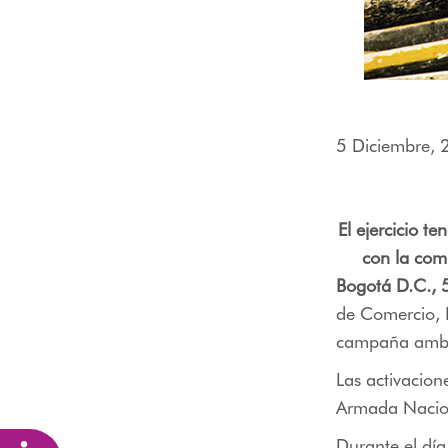
menú
de
accesibilidad.
5 Diciembre,
El ejercicio t
con la comu
Bogotá D.C., 
de Comercio, I
campaña ambie
Las activacion
Armada Nacion
Durante el día