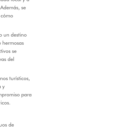
. Además, se
o cómo
o un destino
de hermosas
tivos se
yas del
s turísticos,
 y
ompromiso para
icos.
duos de